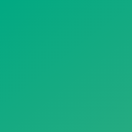
遥想公瑾当年，小乔初嫁了，雄姿英发。
羽扇纶巾，谈笑间，樯橹灰飞烟灭。
故国神游，多情应笑我，早生华发。
人生如梦，一尊还酹江月。